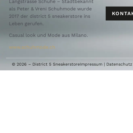
Langstrasse Schuhe – Stadtbekannt
als Peter & Vreni Schuhmode wurde
KONTA
2017 der district 5 sneakerstore ins
Leben gerufen.
Casual look und Mode aus Milano.
www.schuhmode.ch
© 2026 – District 5 Sneakerstore
Impressum
|
Datenschutz