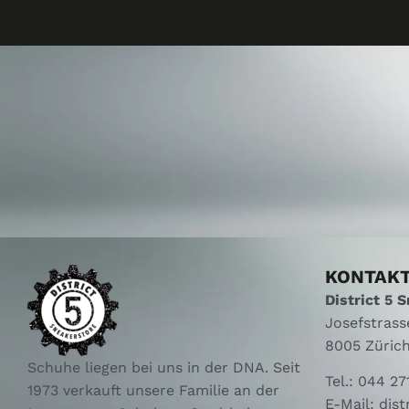
KONTAK
District 5 
Josefstrass
8005 Züric
Schuhe liegen bei uns in der DNA. Seit
Tel.:
044 27
1973 verkauft unsere Familie an der
E-Mail:
dist