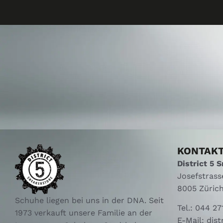
KONTAK
District 5 
Josefstrass
8005 Züric
Schuhe liegen bei uns in der DNA. Seit
Tel.:
044 27
1973 verkauft unsere Familie an der
E-Mail:
dist