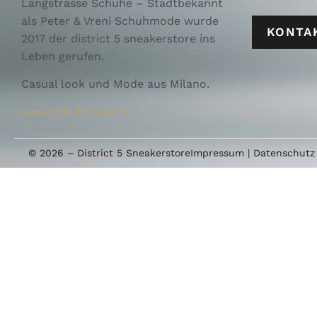
Langstrasse Schuhe – Stadtbekannt
als Peter & Vreni Schuhmode wurde
KONTA
2017 der district 5 sneakerstore ins
Leben gerufen.
Casual look und Mode aus Milano.
www.schuhmode.ch
© 2026 – District 5 Sneakerstore
Impressum
|
Datenschutz