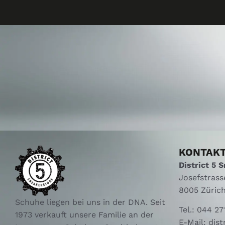
KONTAK
District 5 
Josefstrass
8005 Züric
Schuhe liegen bei uns in der DNA. Seit
Tel.:
044 27
1973 verkauft unsere Familie an der
E-Mail:
dist