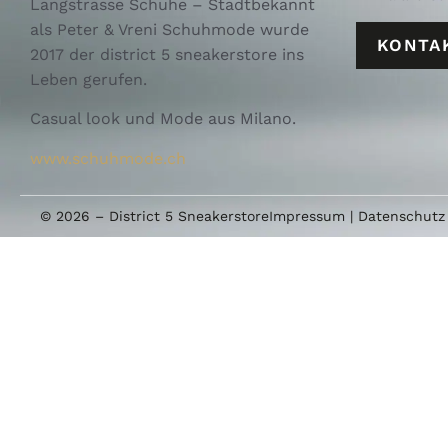
Langstrasse Schuhe – Stadtbekannt
als Peter & Vreni Schuhmode wurde
KONTA
2017 der district 5 sneakerstore ins
Leben gerufen.
Casual look und Mode aus Milano.
www.schuhmode.ch
© 2026 – District 5 Sneakerstore
Impressum
|
Datenschutz