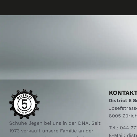
KONTAK
District 5 
Josefstrass
8005 Züric
Schuhe liegen bei uns in der DNA. Seit
Tel.:
044 27
1973 verkauft unsere Familie an der
E-Mail:
dist