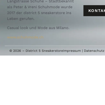
Langstrasse Schuhe – Stadtbekannt
als Peter & Vreni Schuhmode wurde
KONTA
2017 der district 5 sneakerstore ins
Leben gerufen.
Casual look und Mode aus Milano.
www.schuhmode.ch
© 2026 – District 5 Sneakerstore
Impressum
|
Datenschutz